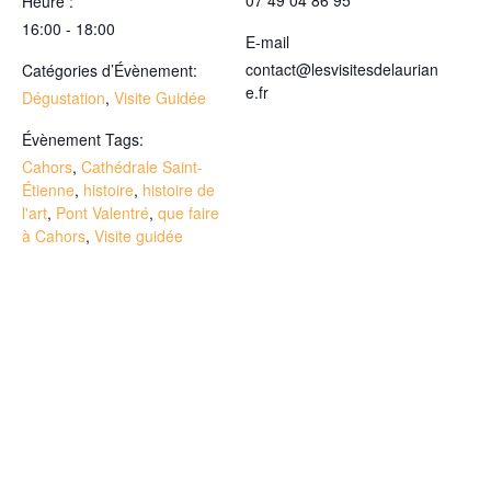
07 49 04 86 95
Heure :
16:00 - 18:00
E-mail
contact@lesvisitesdelaurian
Catégories d’Évènement:
e.fr
Dégustation
,
Visite Guidée
Évènement Tags:
Cahors
,
Cathédrale Saint-
Étienne
,
histoire
,
histoire de
l'art
,
Pont Valentré
,
que faire
à Cahors
,
Visite guidée