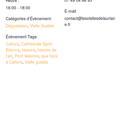
07 49 04 86 95
Heure :
16:00 - 18:00
E-mail
contact@lesvisitesdelaurian
Catégories d’Évènement:
e.fr
Dégustation
,
Visite Guidée
Évènement Tags:
Cahors
,
Cathédrale Saint-
Étienne
,
histoire
,
histoire de
l'art
,
Pont Valentré
,
que faire
à Cahors
,
Visite guidée